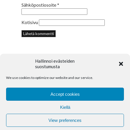
Sähköpostiosoite
*
Kotisivu
Hallinnoi evästeiden
suostumusta
We use cookies to optimize our website and our service.
© 2018 Creative Portfolio Theme. Developed
by
Dessign.net
Accept cookies
Kiellä
Accommodation
Amenities
CONTACT
Cookie Policy (EU)
View preferences
2026
+358 40 070 7897
kaikuva@kaikuva.fi