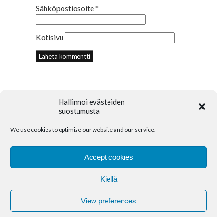
Sähköpostiosoite
*
Kotisivu
Hallinnoi evästeiden
suostumusta
We use cookies to optimize our website and our service.
© 2018 Creative Portfolio Theme. Developed
by
Dessign.net
Accept cookies
Kiellä
Accommodation
Amenities
CONTACT
Cookie Policy (EU)
View preferences
2026
+358 40 070 7897
kaikuva@kaikuva.fi