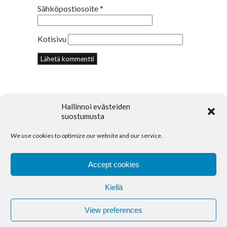
Sähköpostiosoite
*
Kotisivu
Hallinnoi evästeiden
suostumusta
We use cookies to optimize our website and our service.
© 2018 Creative Portfolio Theme. Developed
by
Dessign.net
Accept cookies
Kiellä
Accommodation
Amenities
CONTACT
Cookie Policy (EU)
View preferences
2026
+358 40 070 7897
kaikuva@kaikuva.fi