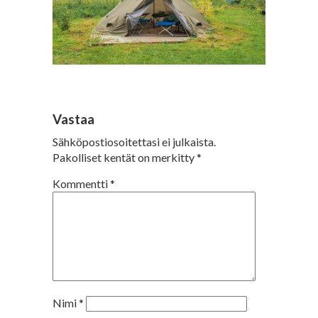
Vastaa
Sähköpostiosoitettasi ei julkaista.
Pakolliset kentät on merkitty
*
Kommentti
*
Nimi
*